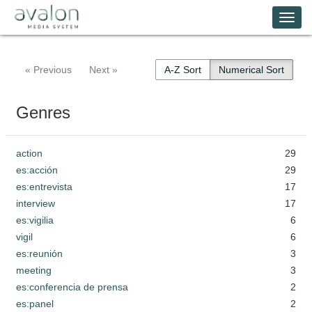
Skip
Avalon Media System
Togg
to
main
navi
content
« Previous
Next »
A-Z Sort
Numerical Sort
Genres
action
29
es:acción
29
es:entrevista
17
interview
17
es:vigilia
6
vigil
6
es:reunión
3
meeting
3
es:conferencia de prensa
2
es:panel
2