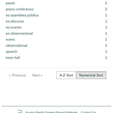
panel
2
press conference
2
es:asamblea pública
1
es:discurso
1
es:evento
1
es:observacional
1
event
1
observational
1
speech
1
town hall
1
« Previous
Next »
A-Z Sort
Numerical Sort
Avalon Media System Project Website
Contact Us