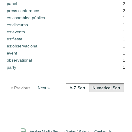
panel
2
press conference
2
es:asamblea pública
1
es:discurso
1
es:evento
1
es:fiesta
1
es:observacional
1
event
1
observational
1
party
1
« Previous
Next »
A-Z Sort
Numerical Sort
Avalon Media System Project Website
Contact Us