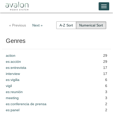
Skip
Avalon Media System
Togg
to
main
navi
content
« Previous
Next »
A-Z Sort
Numerical Sort
Genres
action
29
es:acción
29
es:entrevista
17
interview
17
es:vigilia
6
vigil
6
es:reunión
3
meeting
3
es:conferencia de prensa
2
es:panel
2